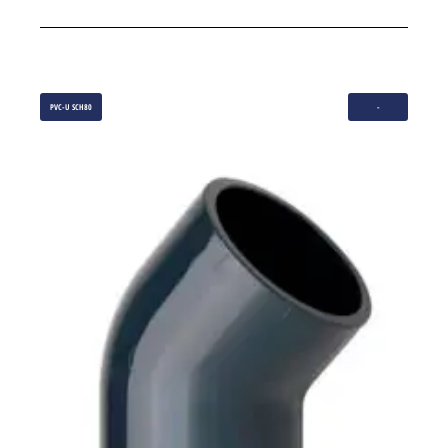
PVC-U SCH80
-