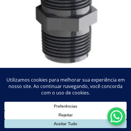
Niple
VER DETALHES
FICHA TÉCNICA