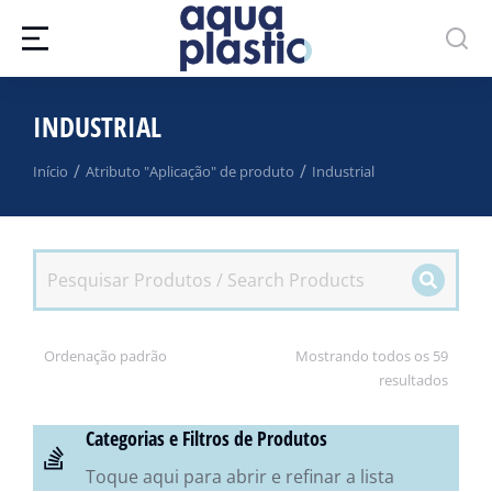
INDUSTRIAL
Você está aqui:
Início
Atributo "Aplicação" de produto
Industrial
Mostrando todos os 59
resultados
Categorias e Filtros de Produtos
Toque aqui para abrir e refinar a lista