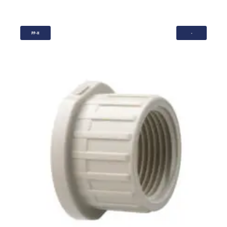
PP-H
-