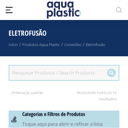
ELETROFUSÃO
Você está aqui:
Início
Produtos Aqua Plastic
Conexões
Eletrofusão
Mostrando todos os 16
resultados
Categorias e Filtros de Produtos
Toque aqui para abrir e refinar a lista