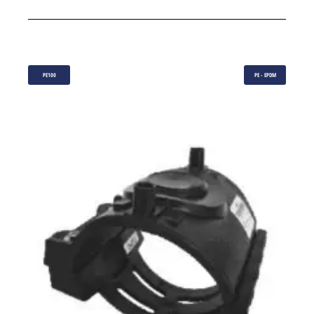
PE100
PE - EPDM