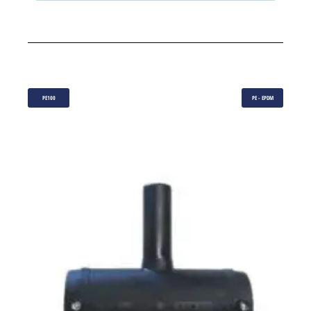
PE100
PE - EPDM