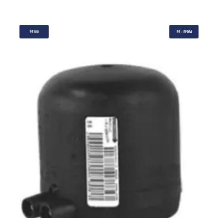
PE100
PE - EPDM