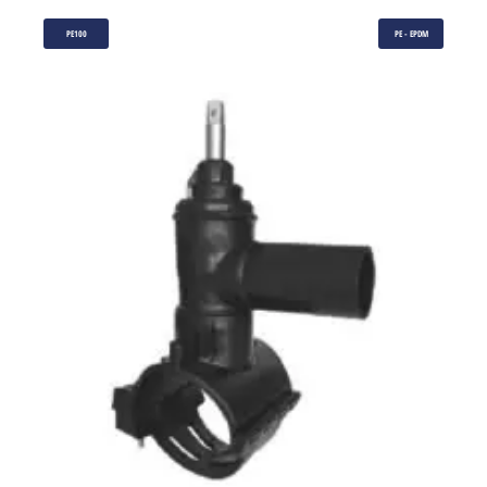
PE100
PE - EPDM