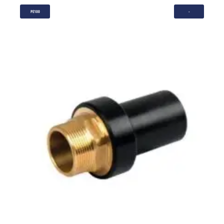
PE100
-