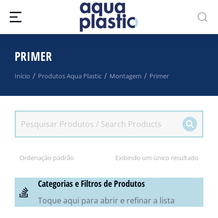
PRIMER
Você está aqui:
Início
Produtos Aqua Plastic
Montagem
Primer
Exibindo um único resultado
Categorias e Filtros de Produtos
Toque aqui para abrir e refinar a lista