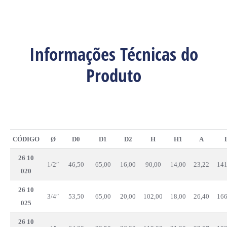
Informações Técnicas do
Produto
CÓDIGO
Ø
D0
D1
D2
H
H1
A
26 10
1/2″
46,50
65,00
16,00
90,00
14,00
23,22
141
020
26 10
3/4″
53,50
65,00
20,00
102,00
18,00
26,40
166
025
26 10