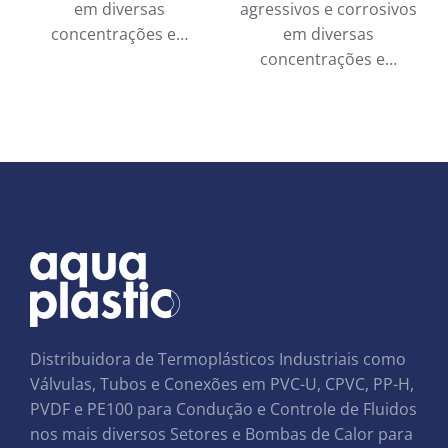
em diversas
agressivos e corrosivos
concentrações e…
em diversas
concentrações e…
Distribuidora de Termoplásticos Industriais como
Válvulas, Tubos e Conexões em PVC-U, CPVC, PP-H,
PVDF e PE100 para Condução e Controle de Fluidos
nos mais diversos Setores e Bombas de Calor para