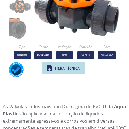
Tipo
Corpo
Vedação
Conexão
Face
DIAFRAGMA
PVC-U SCH80
EPDM
SOLDA F/F
DUPLA UNIÃO
FICHA TÉCNICA
As Válvulas Industriais tipo Diafragma de PVC-U da
Aqua
Plastic
são aplicadas na condução de líquidos
extremamente agressivos e corrosivos em diversas
concentrações e temperaturas de trabalho (ref: até 93°C