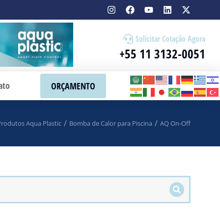
Solicitar Cotação Agora
+55 11 3132-0051
ato
ORÇAMENTO
Produtos Aqua Plastic
Bomba de Calor para Piscina
AQ On-Off