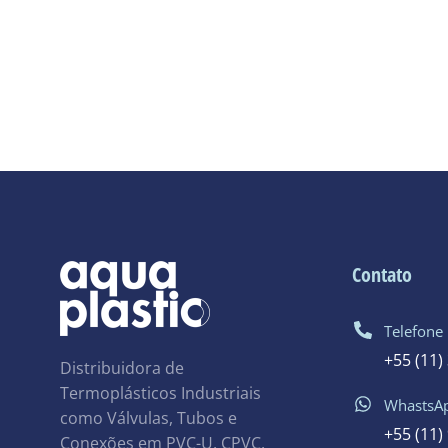
Contato
Telefone
+55 (11)
Distribuidora de
Termoplásticos Industriais
WhastsA
como Válvulas, Tubos e
+55 (11)
Conexões em PVC-U, CPVC,