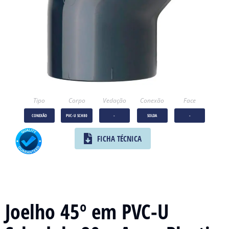
Tipo
Corpo
Vedação
Conexão
Face
CONEXÃO
PVC-U SCH80
-
SOLDA
-
FICHA TÉCNICA
Joelho 45º em PVC-U