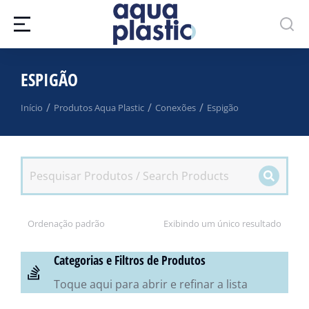
ESPIGÃO
Você está aqui:
Início
Produtos Aqua Plastic
Conexões
Espigão
Exibindo um único resultado
Categorias e Filtros de Produtos
Toque aqui para abrir e refinar a lista