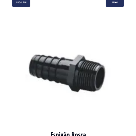
PVC-U DIN
EPDM
Espigão Rosca