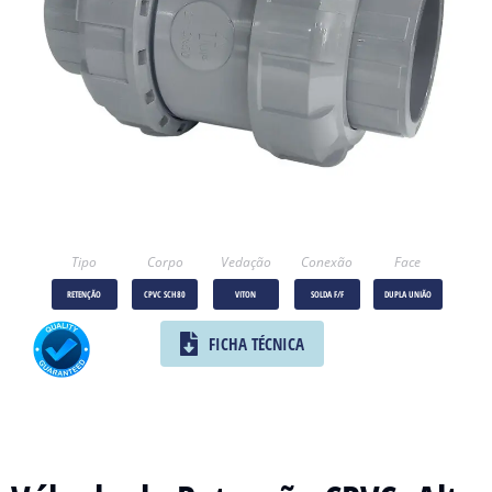
Tipo
Corpo
Vedação
Conexão
Face
RETENÇÃO
CPVC SCH80
VITON
SOLDA F/F
DUPLA UNIÃO
FICHA TÉCNICA