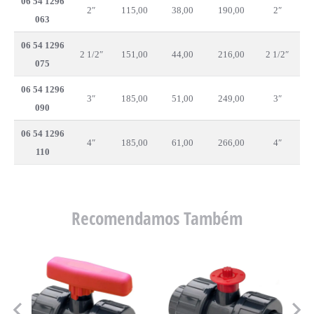
06 54 1296
2″
115,00
38,00
190,00
2″
063
06 54 1296
2 1/2″
151,00
44,00
216,00
2 1/2″
075
06 54 1296
3″
185,00
51,00
249,00
3″
090
06 54 1296
4″
185,00
61,00
266,00
4″
110
Recomendamos Também