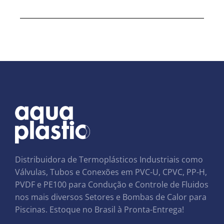
Distribuidora de Termoplásticos Industriais como
Válvulas, Tubos e Conexões em PVC-U, CPVC, PP-H,
PVDF e PE100 para Condução e Controle de Fluidos
nos mais diversos Setores e Bombas de Calor para
Piscinas. Estoque no Brasil à Pronta-Entrega!