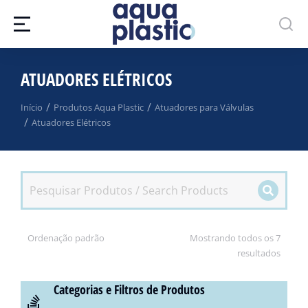
ATUADORES ELÉTRICOS
Você está aqui:
Início
Produtos Aqua Plastic
Atuadores para Válvulas
Atuadores Elétricos
Mostrando todos os 7
resultados
Categorias e Filtros de Produtos