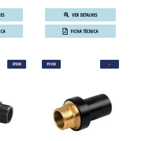
HES
VER DETALHES
ICA
FICHA TÉCNICA
EPDM
PE100
-