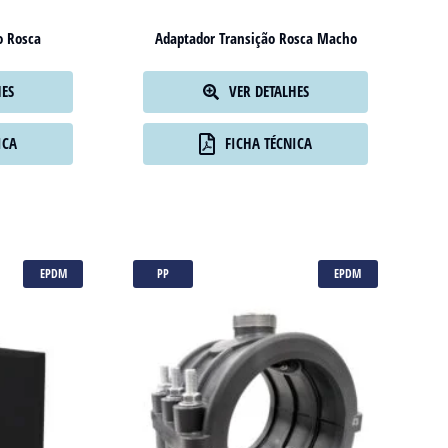
o Rosca
Adaptador Transição Rosca Macho
HES
VER DETALHES
ICA
FICHA TÉCNICA
EPDM
PP
EPDM