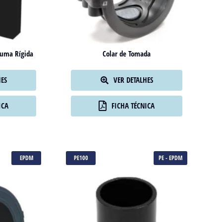
uma Rígida
Colar de Tomada
HES
VER DETALHES
ICA
FICHA TÉCNICA
EPDM
PE100
PE - EPDM