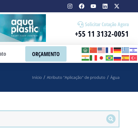
Solicitar Cotação Agora
+55 11 3132-0051
ato
ORÇAMENTO
Início
Atributo "Aplicação" de produto
Água