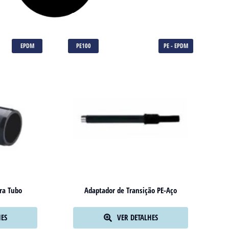
EPDM
PE100
PE - EPDM
ra Tubo
Adaptador de Transição PE-Aço
HES
VER DETALHES