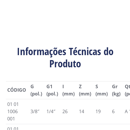
Informações Técnicas do
Produto
G
G1
I
Z
S
Gr
Qt
CÓDIGO
(pol.)
(pol.)
(mm)
(mm)
(mm)
(kg)
(p
01 01
1006
3/8″
1/4″
26
14
19
6
A 
001
01 01