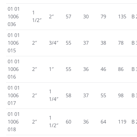
01 01
1
1006
2″
57
30
79
135
B 
1/2″
036
01 01
1006
2″
3/4″
55
37
38
78
B 
015
01 01
1006
2″
1″
55
36
46
86
B 
016
01 01
1
1006
2″
58
37
55
98
B 
1/4″
017
01 01
1
1006
2″
60
36
64
119
B 
1/2″
018