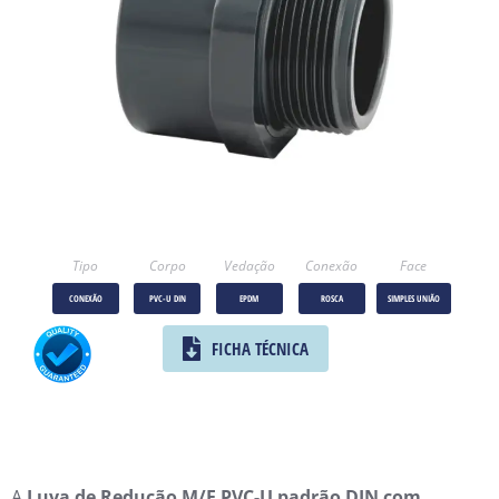
Tipo
Corpo
Vedação
Conexão
Face
CONEXÃO
PVC-U DIN
EPDM
ROSCA
SIMPLES UNIÃO
FICHA TÉCNICA
A
Luva de Redução M/F PVC-U padrão DIN com