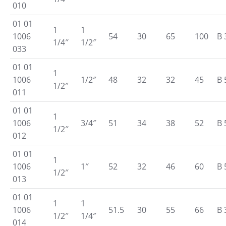
010
01 01
1
1
1006
54
30
65
100
B 
1/4″
1/2″
033
01 01
1
1006
1/2″
48
32
32
45
B 
1/2″
011
01 01
1
1006
3/4″
51
34
38
52
B 
1/2″
012
01 01
1
1006
1″
52
32
46
60
B 
1/2″
013
01 01
1
1
1006
51.5
30
55
66
B 
1/2″
1/4″
014