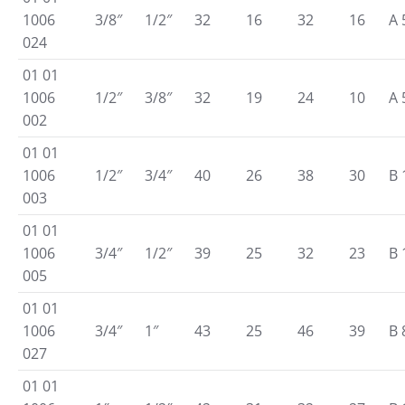
1006
3/8″
1/2″
32
16
32
16
A 
024
01 01
1006
1/2″
3/8″
32
19
24
10
A 
002
01 01
1006
1/2″
3/4″
40
26
38
30
B 
003
01 01
1006
3/4″
1/2″
39
25
32
23
B 
005
01 01
1006
3/4″
1″
43
25
46
39
B 
027
01 01