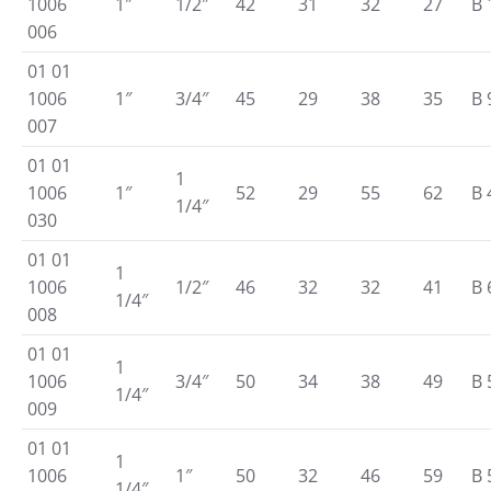
1006
1″
1/2″
42
31
32
27
B 
006
01 01
1006
1″
3/4″
45
29
38
35
B 
007
01 01
1
1006
1″
52
29
55
62
B 
1/4″
030
01 01
1
1006
1/2″
46
32
32
41
B 
1/4″
008
01 01
1
1006
3/4″
50
34
38
49
B 
1/4″
009
01 01
1
1006
1″
50
32
46
59
B 
1/4″