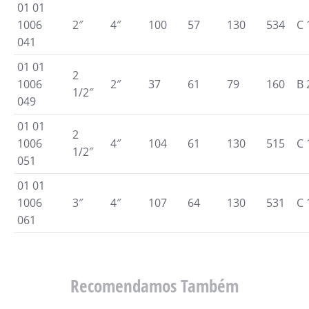
01 01
1006
2″
4″
100
57
130
534
C 
041
01 01
2
1006
2″
37
61
79
160
B 
1/2″
049
01 01
2
1006
4″
104
61
130
515
C 
1/2″
051
01 01
1006
3″
4″
107
64
130
531
C 
061
Recomendamos Também