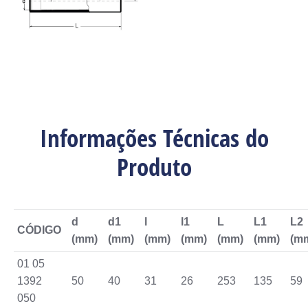
Informações Técnicas do
Produto
d
d1
l
l1
L
L1
L2
CÓDIGO
(mm)
(mm)
(mm)
(mm)
(mm)
(mm)
(m
01 05
1392
50
40
31
26
253
135
59
050