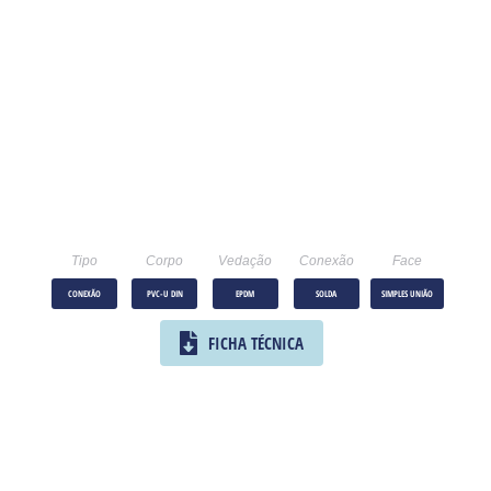
Tipo
Corpo
Vedação
Conexão
Face
CONEXÃO
PVC-U DIN
EPDM
SOLDA
SIMPLES UNIÃO
FICHA TÉCNICA