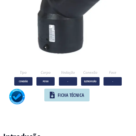
Tipo
Corpo
Vedação
Conexão
Face
CONEXÃO
PE100
-
ELETROFUSÃO
-
FICHA TÉCNICA