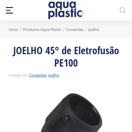
Você está aqui:
Início
Produtos Aqua Plastic
Conexões
Joelho
JOELHO 45° de Eletrofusão
PE100
Categories:
Conexões
,
Joelho