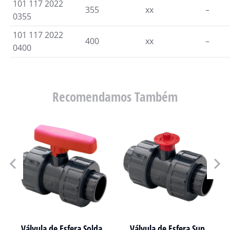
101 117 2022
355
xx
–
0355
101 117 2022
400
xx
–
0400
Recomendamos Também
Válvula de Esfera Solda
Válvula de Esfera Sup.