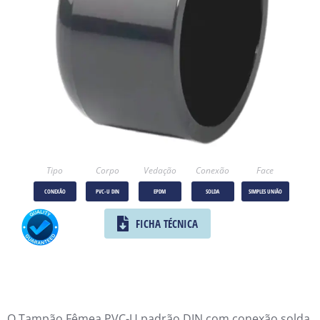
Tipo
Corpo
Vedação
Conexão
Face
CONEXÃO
PVC-U DIN
EPDM
SOLDA
SIMPLES UNIÃO
FICHA TÉCNICA
O Tampão Fêmea PVC-U padrão DIN com conexão solda