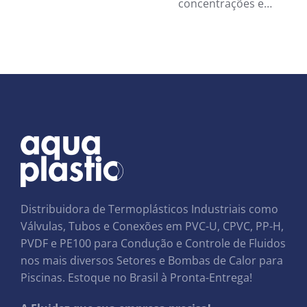
concentrações e…
Distribuidora de Termoplásticos Industriais como
Válvulas, Tubos e Conexões em PVC-U, CPVC, PP-H,
PVDF e PE100 para Condução e Controle de Fluidos
nos mais diversos Setores e Bombas de Calor para
Piscinas. Estoque no Brasil à Pronta-Entrega!