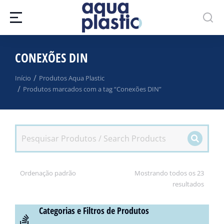
CONEXÕES DIN
Você está aqui:
Início
Produtos Aqua Plastic
Produtos marcados com a tag “Conexões DIN”
Mostrando todos os 23
resultados
Categorias e Filtros de Produtos