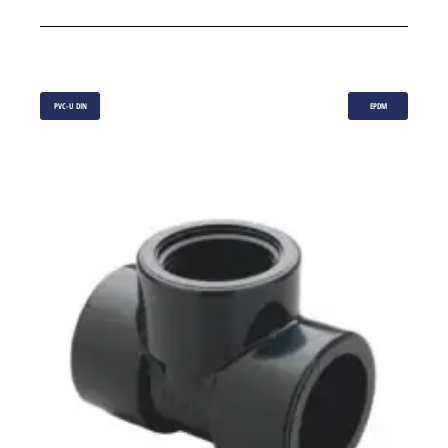
PVC-U DIN
EPDM