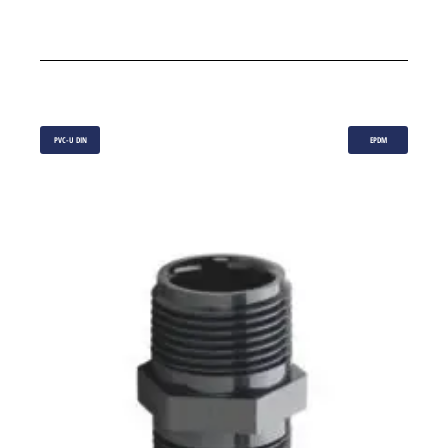
PVC-U DIN
EPDM