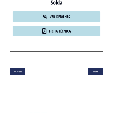
Solda
VER DETALHES
FICHA TÉCNICA
PVC-U DIN
EPDM