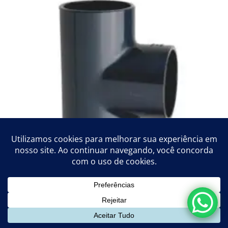
Tê 90° PVC-U / DIN – Solda
VER DETALHES