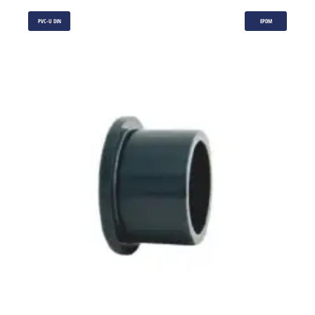
PVC-U DIN
EPDM