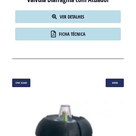
Válvula Diafragma com Atuador
VER DETALHES
FICHA TÉCNICA
CPVC SCH80
VITON