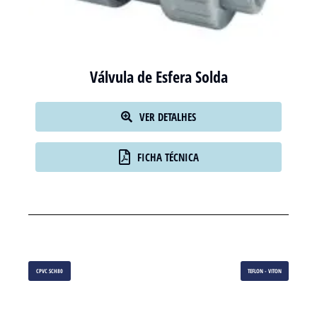
Válvula de Esfera Solda
VER DETALHES
FICHA TÉCNICA
CPVC SCH80
TEFLON - VITON