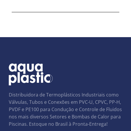
Distribuidora de Termoplásticos Industriais como
Válvulas, Tubos e Conexões em PVC-U, CPVC, PP-H,
PVDF e PE100 para Condução e Controle de Fluidos
nos mais diversos Setores e Bombas de Calor para
Piscinas. Estoque no Brasil à Pronta-Entrega!