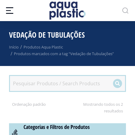
VEDAÇÃO DE TUBULAÇÕES
Você está aqui:
Início
Produtos Aqua Plastic
Produtos marcados com a tag “Vedação de Tubulações”
Mostrando todos os 2
resultados
Categorias e Filtros de Produtos