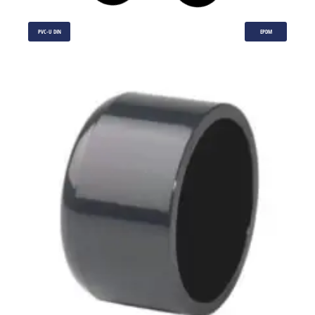
PVC-U DIN
EPDM