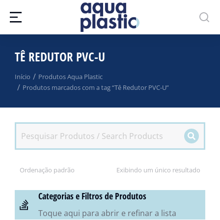
TÊ REDUTOR PVC-U
Você está aqui:
Início
Produtos Aqua Plastic
Produtos marcados com a tag “Tê Redutor PVC-U”
Exibindo um único resultado
Categorias e Filtros de Produtos
Toque aqui para abrir e refinar a lista