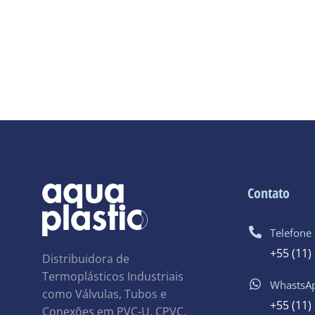
Contato
Telefone
+55 (11)
Distribuidora de
Termoplásticos Industriais
WhastsA
como Válvulas, Tubos e
+55 (11)
Conexões em PVC-U, CPVC,