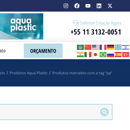
Solicitar Cotação Agora
+55 11 3132-0051
ato
ORÇAMENTO
ício
Produtos Aqua Plastic
Produtos marcados com a tag “pp”