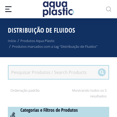
DISTRIBUIÇÃO DE FLUIDOS
Você está aqui:
Início
Produtos Aqua Plastic
Produtos marcados com a tag “Distribuição de Fluidos”
Mostrando todos os 5
resultados
Categorias e Filtros de Produtos