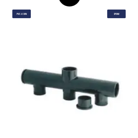
PVC-U DIN
EPDM