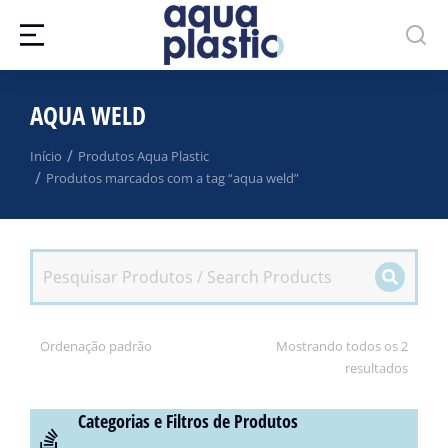
AQUA WELD
Você está aqui:
Início
Produtos Aqua Plastic
Produtos marcados com a tag “aqua weld”
Mostrando todos os 2
resultados
Categorias e Filtros de Produtos