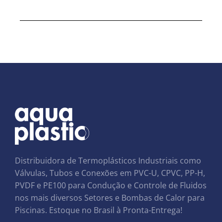
Distribuidora de Termoplásticos Industriais como
Válvulas, Tubos e Conexões em PVC-U, CPVC, PP-H,
PVDF e PE100 para Condução e Controle de Fluidos
nos mais diversos Setores e Bombas de Calor para
Piscinas. Estoque no Brasil à Pronta-Entrega!