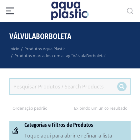
VÁLVULABORBOLETA
Você está aqui:
Início
Produtos Aqua Plastic
Produtos marcados com a tag “VálvulaBorboleta”
Exibindo um único resultado
Categorias e Filtros de Produtos
Toque aqui para abrir e refinar a lista