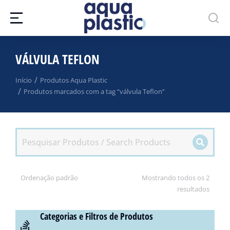
VÁLVULA TEFLON
Você está aqui:
Início
Produtos Aqua Plastic
Produtos marcados com a tag “válvula Teflon”
Mostrando todos os 2
resultados
Categorias e Filtros de Produtos