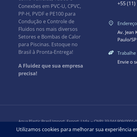
+55 (11)
Conexões em PVC-U, CPVC,
PP-H, PVDF e PE100 para
Condução e Controle de
Endereç
Fluidos nos mais diversos
Av. Jean 
Setores e Bombas de Calor
Paulo/SP 
para Piscinas. Estoque no
Brasil à Pronta-Entrega!
Trabalhe
Envie o 
A Fluidez que sua empresa
precisa!
Aqua Plastic Brasil Import. Export. Ltda. – CNPJ: 33.044.909/0001-