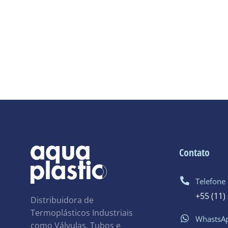
Contato
Telefone
+55 (11)
Distribuidora de
Termoplásticos Industriais
WhastsA
como Válvulas, Tubos e