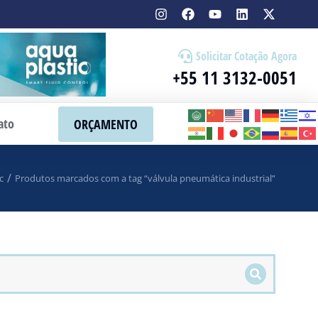
Solicitar Cotação Agora
+55 11 3132-0051
ato
ORÇAMENTO
c
Produtos marcados com a tag “válvula pneumática industrial”