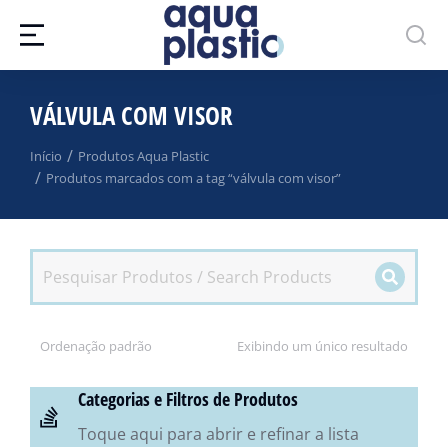
VÁLVULA COM VISOR
Você está aqui:
Início
Produtos Aqua Plastic
Produtos marcados com a tag “válvula com visor”
Exibindo um único resultado
Categorias e Filtros de Produtos
Toque aqui para abrir e refinar a lista