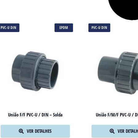
PVC-U DIN
EPDM
PVC-U DIN
União F/F PVC-U / DIN – Solda
União F/M/F PVC-U / D
VER DETALHES
VER DETAL