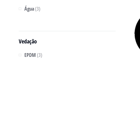
Água
(3)
Vedação
EPDM
(3)