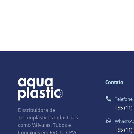
Contato
Telefone
+55 (11)
Distribuidora de
Termoplásticos Industriais
WhastsA
como Válvulas, Tubos e
+55 (11)