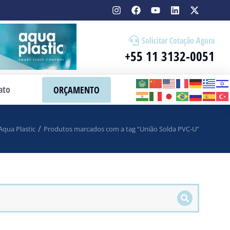
Solicitar Cotação Agora
+55 11 3132-0051
ato
ORÇAMENTO
Aqua Plastic
Produtos marcados com a tag “União Solda PVC-U”