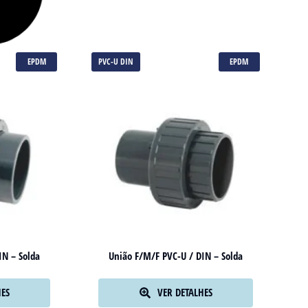
EPDM
PVC-U DIN
EPDM
IN – Solda
União F/M/F PVC-U / DIN – Solda
HES
VER DETALHES