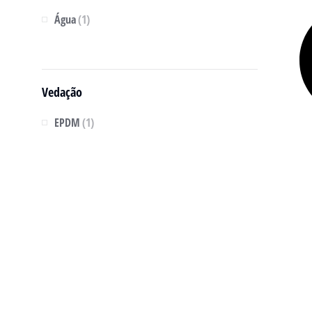
Água
(1)
Vedação
EPDM
(1)