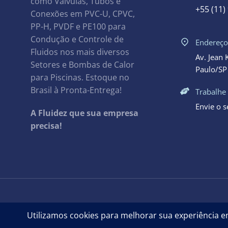
como Válvulas, Tubos e
+55 (11)
Conexões em PVC-U, CPVC,
PP-H, PVDF e PE100 para
Condução e Controle de
Endereç
Fluidos nos mais diversos
Av. Jean 
Setores e Bombas de Calor
Paulo/SP 
para Piscinas. Estoque no
Brasil à Pronta-Entrega!
Trabalhe
Envie o 
A Fluidez que sua empresa
precisa!
Aqua Plastic Brasil Import. Export. Ltda. – CNPJ: 33.044.909/0001-