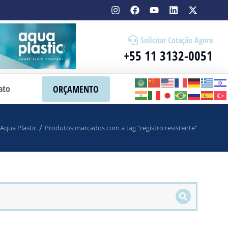
Solicitar Cotação Agora
+55 11 3132-0051
ato
ORÇAMENTO
Aqua Plastic
Produtos marcados com a tag “registro resistente”