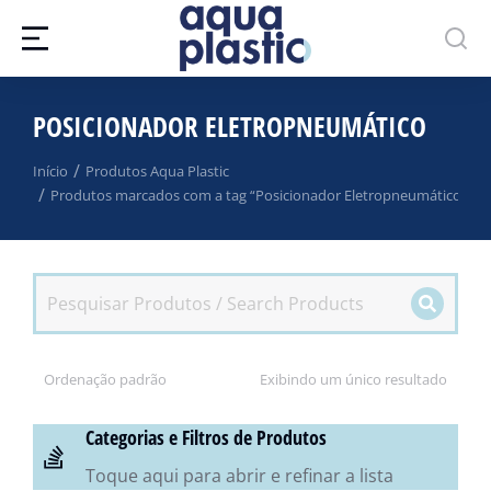
POSICIONADOR ELETROPNEUMÁTICO
Você está aqui:
Início
Produtos Aqua Plastic
Produtos marcados com a tag “Posicionador Eletropneumático”
Exibindo um único resultado
Categorias e Filtros de Produtos
Toque aqui para abrir e refinar a lista