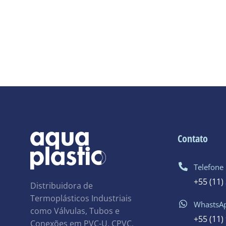
Contato
Telefone
+55 (11)
Distribuidora de
Termoplásticos Industriais
WhastsA
como Válvulas, Tubos e
+55 (11)