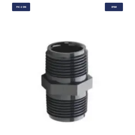
PVC-U DIN
EPDM