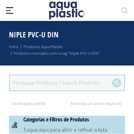
NIPLE PVC-U DIN
Você está aqui:
Início
Produtos Aqua Plastic
Produtos marcados com a tag “Niple PVC-U DIN”
Exibindo um único resultado
Categorias e Filtros de Produtos
Toque aqui para abrir e refinar a lista