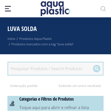
LUVA SOLDA
Você está aqui:
Início
Produtos Aqua Plastic
Produtos marcados com a tag “luva solda”
Exibindo um único resultado
Categorias e Filtros de Produtos
Toque aqui para abrir e refinar a lista