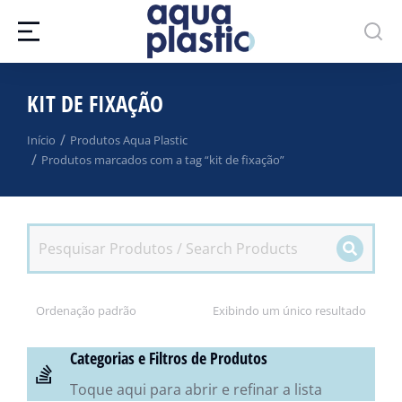
KIT DE FIXAÇÃO
Você está aqui:
Início
Produtos Aqua Plastic
Produtos marcados com a tag “kit de fixação”
Exibindo um único resultado
Categorias e Filtros de Produtos
Toque aqui para abrir e refinar a lista