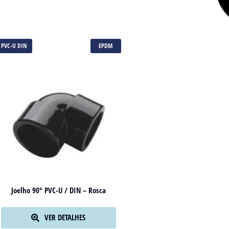
PVC-U DIN
EPDM
Joelho 90° PVC-U / DIN – Rosca
VER DETALHES