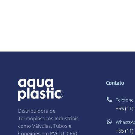
Contato
Telefone
+55 (11)
Distribuidora de
Termoplásticos Industriais
WhastsA
como Válvulas, Tubos e
+55 (11)