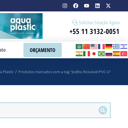
Solicitar Cotação Agora
+55 11 3132-0051
ato
ORÇAMENTO
 Plastic
Produtos marcados com a tag “Joelho Roscável PVC-U”