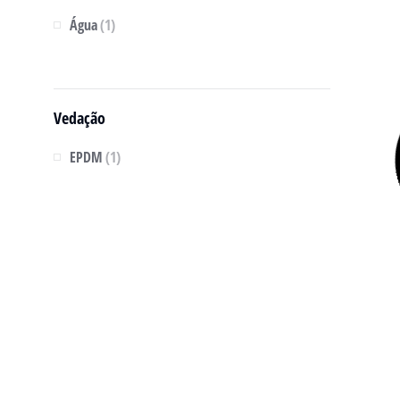
Água
(1)
Vedação
EPDM
(1)