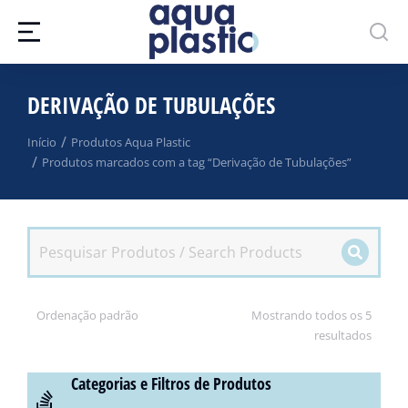
DERIVAÇÃO DE TUBULAÇÕES
Você está aqui:
Início
Produtos Aqua Plastic
Produtos marcados com a tag “Derivação de Tubulações”
Mostrando todos os 5
resultados
Categorias e Filtros de Produtos