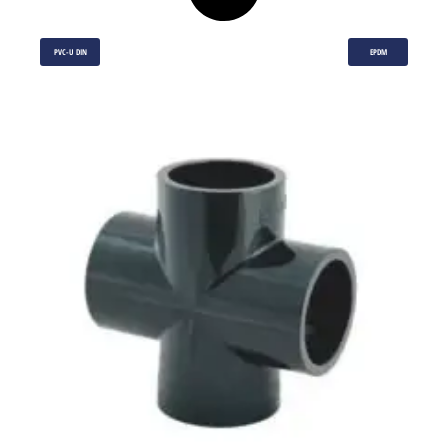
PVC-U DIN
EPDM