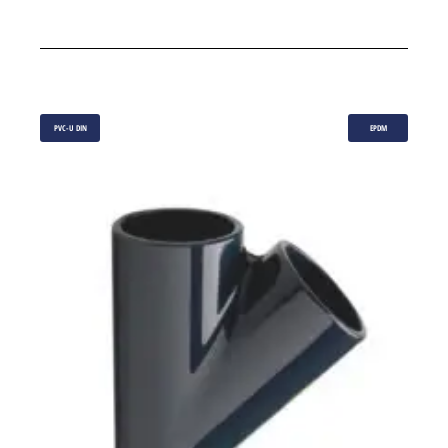
PVC-U DIN
EPDM