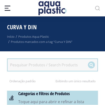
CURVA Y DIN
Você está aqui:
Início
Produtos Aqua Plastic
Produtos marcados com a tag “Curva Y DIN”
Exibindo um único resultado
Categorias e Filtros de Produtos
Toque aqui para abrir e refinar a lista