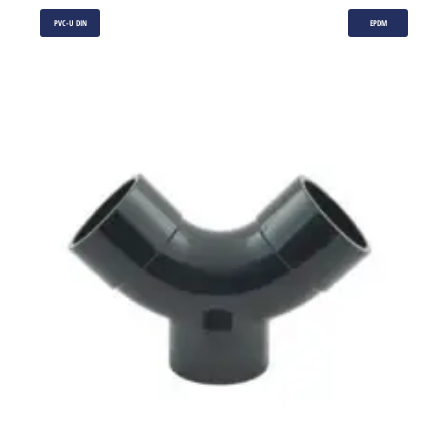
PVC-U DIN
EPDM