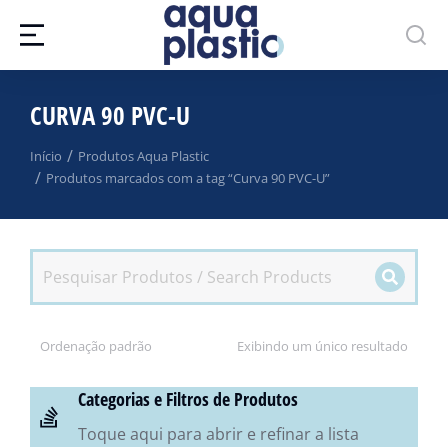
CURVA 90 PVC-U
Você está aqui:
Início
Produtos Aqua Plastic
Produtos marcados com a tag “Curva 90 PVC-U”
Exibindo um único resultado
Categorias e Filtros de Produtos
Toque aqui para abrir e refinar a lista