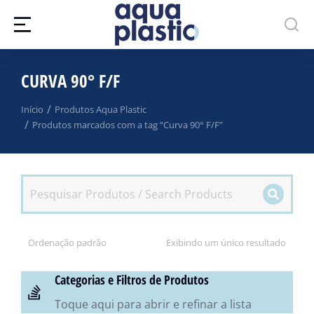
CURVA 90° F/F
Você está aqui:
Início
Produtos Aqua Plastic
Produtos marcados com a tag “Curva 90° F/F”
Exibindo um único resultado
Categorias e Filtros de Produtos
Toque aqui para abrir e refinar a lista