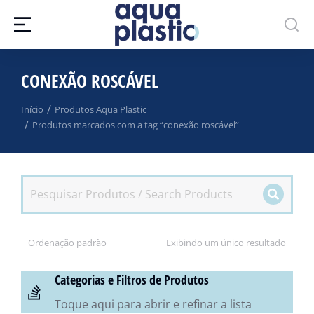
CONEXÃO ROSCÁVEL
Você está aqui:
Início
Produtos Aqua Plastic
Produtos marcados com a tag “conexão roscável”
Exibindo um único resultado
Categorias e Filtros de Produtos
Toque aqui para abrir e refinar a lista