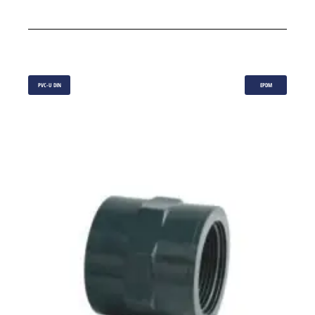
PVC-U DIN
EPDM