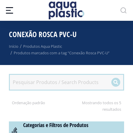
CONEXÃO ROSCA PVC-U
Você está aqui:
Início
Produtos Aqua Plastic
Produtos marcados com a tag “Conexão Rosca PVC-U”
Mostrando todos os 5
resultados
Categorias e Filtros de Produtos