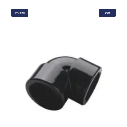
PVC-U DIN
EPDM