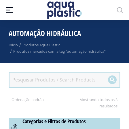
AUTOMAÇÃO HIDRÁULICA
Você está aqui:
Início
Produtos Aqua Plastic
Produtos marcados com a tag “automação hidráulica”
Mostrando todos os 3
resultados
Categorias e Filtros de Produtos