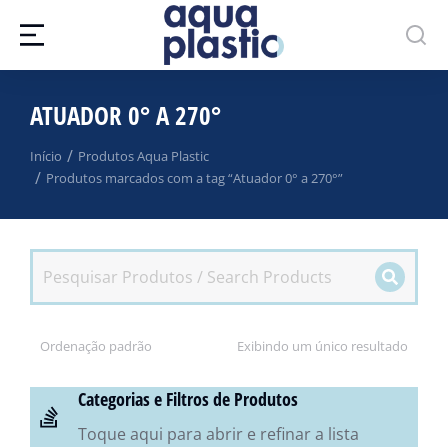
ATUADOR 0° A 270°
Você está aqui:
Início
Produtos Aqua Plastic
Produtos marcados com a tag “Atuador 0° a 270°”
Exibindo um único resultado
Categorias e Filtros de Produtos
Toque aqui para abrir e refinar a lista