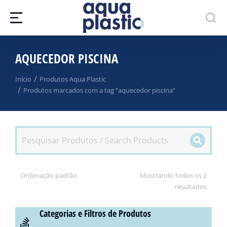
AQUECEDOR PISCINA
Você está aqui:
Início
Produtos Aqua Plastic
Produtos marcados com a tag “aquecedor piscina”
Mostrando todos os 2
resultados
Categorias e Filtros de Produtos