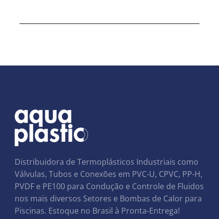
Distribuidora de Termoplásticos Industriais como
Válvulas, Tubos e Conexões em PVC-U, CPVC, PP-H,
PVDF e PE100 para Condução e Controle de Fluidos
nos mais diversos Setores e Bombas de Calor para
Piscinas. Estoque no Brasil à Pronta-Entrega!