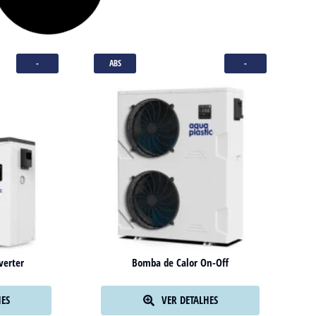
-
ABS
-
verter
Bomba de Calor On-Off
HES
VER DETALHES