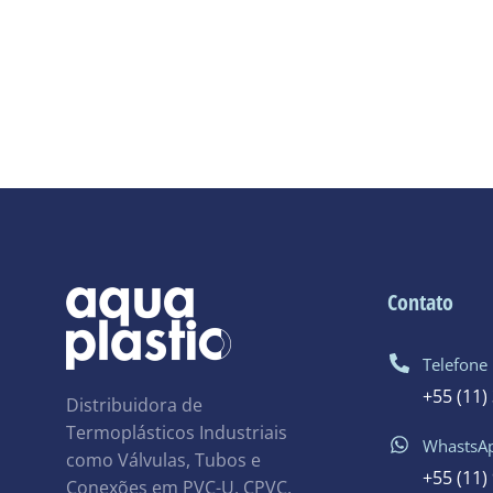
Contato
Telefone
+55 (11)
Distribuidora de
Termoplásticos Industriais
WhastsA
como Válvulas, Tubos e
+55 (11)
Conexões em PVC-U, CPVC,