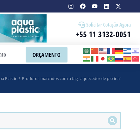
Solicitar Cotação Agora
+55 11 3132-0051
ato
ORÇAMENTO
a Plastic
Produtos marcados com a tag “aquecedor de piscina”