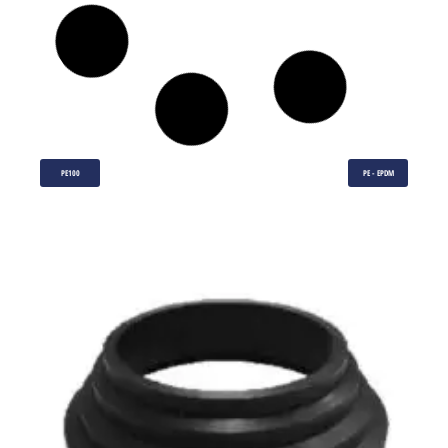
PE100
PE - EPDM