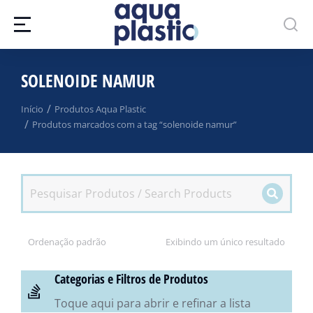
SOLENOIDE NAMUR
Você está aqui:
Início
Produtos Aqua Plastic
Produtos marcados com a tag “solenoide namur”
Exibindo um único resultado
Categorias e Filtros de Produtos
Toque aqui para abrir e refinar a lista