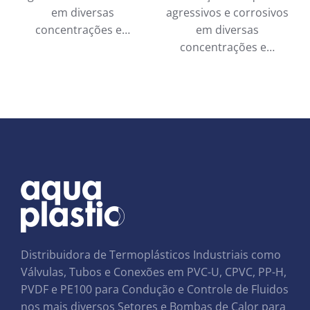
em diversas
agressivos e corrosivos
concentrações e…
em diversas
concentrações e…
Distribuidora de Termoplásticos Industriais como
Válvulas, Tubos e Conexões em PVC-U, CPVC, PP-H,
PVDF e PE100 para Condução e Controle de Fluidos
nos mais diversos Setores e Bombas de Calor para