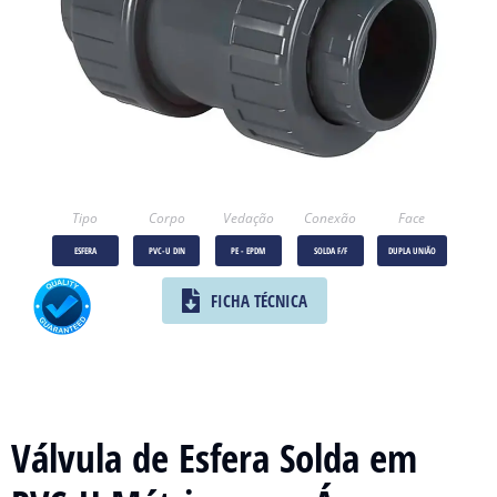
Tipo
Corpo
Vedação
Conexão
Face
ESFERA
PVC-U DIN
PE - EPDM
SOLDA F/F
DUPLA UNIÃO
FICHA TÉCNICA
Válvula de Esfera Solda em