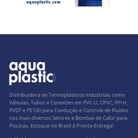
Distribuidora de Termoplásticos Industriais como
Válvulas, Tubos e Conexões em PVC-U, CPVC, PP-H,
PVDF e PE100 para Condução e Controle de Fluidos
nos mais diversos Setores e Bombas de Calor para
Piscinas. Estoque no Brasil à Pronta-Entrega!