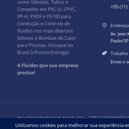
como Válvulas, Tubos e
+55 (11)
Conexões em PVC-U, CPVC,
PP-H, PVDF e PE100 para
Condução e Controle de
Endereç
Fluidos nos mais diversos
Av. Jean 
Setores e Bombas de Calor
Paulo/SP 
para Piscinas. Estoque no
Brasil à Pronta-Entrega!
Trabalhe
Envie o 
A Fluidez que sua empresa
precisa!
Aqua Plastic Brasil Import. Export. Ltda. – CNPJ: 33.044.909/0001-