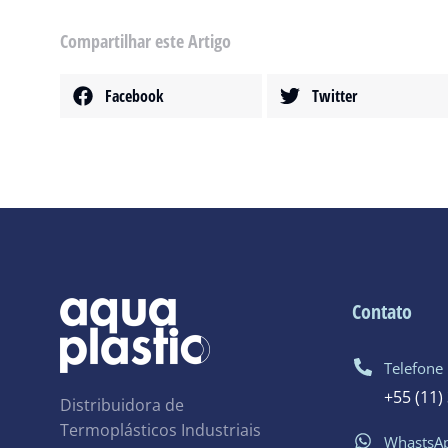
Compartilhar este Artigo
Facebook
Twitter
Contato
Telefone
+55 (11)
Distribuidora de
Termoplásticos Industriais
WhastsA