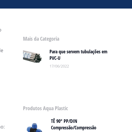
o
Mais da Categoria
le
Para que servem tubulações em
PVC-U
17/06/2022
Produtos Aqua Plastic
TÊ 90° PP/DIN
ão:
Compressão/Compressão