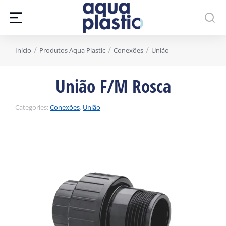
Você está aqui:
Início
Produtos Aqua Plastic
Conexões
União
União F/M Rosca
Categories:
Conexões
,
União