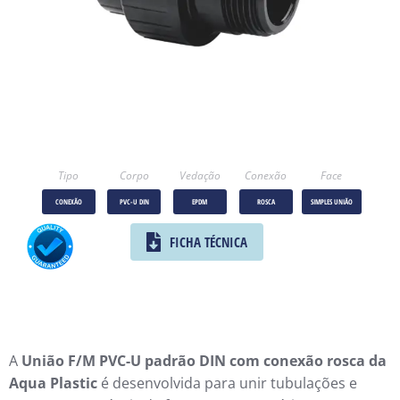
Tipo
Corpo
Vedação
Conexão
Face
CONEXÃO
PVC-U DIN
EPDM
ROSCA
SIMPLES UNIÃO
FICHA TÉCNICA
A
União F/M PVC-U padrão DIN com conexão rosca da
Aqua Plastic
é desenvolvida para unir tubulações e