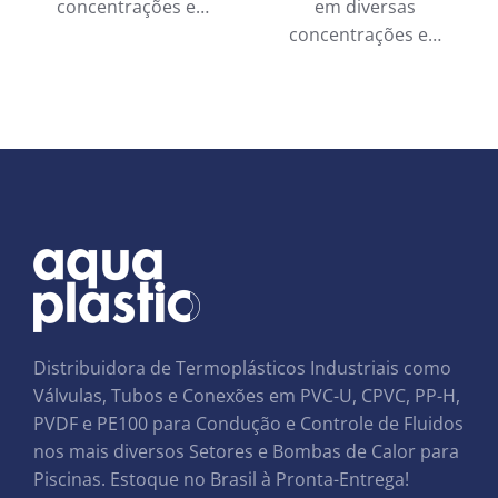
concentrações e…
em diversas
concentrações e…
Distribuidora de Termoplásticos Industriais como
Válvulas, Tubos e Conexões em PVC-U, CPVC, PP-H,
PVDF e PE100 para Condução e Controle de Fluidos
nos mais diversos Setores e Bombas de Calor para
Piscinas. Estoque no Brasil à Pronta-Entrega!