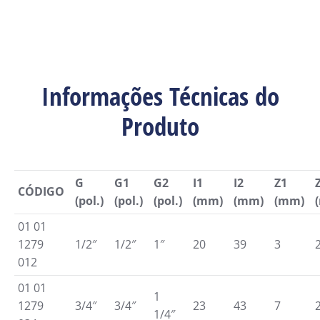
Informações Técnicas do
Produto
G
G1
G2
I1
I2
Z1
CÓDIGO
(pol.)
(pol.)
(pol.)
(mm)
(mm)
(mm)
01 01
1279
1/2″
1/2″
1″
20
39
3
012
01 01
1
1279
3/4″
3/4″
23
43
7
1/4″