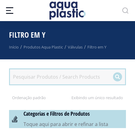
FILTRO EM Y
Você está aqui:
Início
Produtos Aqua Plastic
Válvulas
Filtro em Y
Exibindo um único resultado
Categorias e Filtros de Produtos
Toque aqui para abrir e refinar a lista